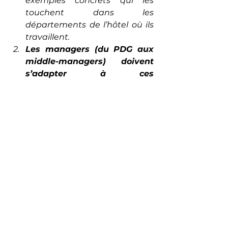
exemples concrets qui les 
touchent dans les 
départements de l’hôtel où ils 
travaillent.
Les managers (
du PDG aux 
middle-managers
) doivent 
s’adapter à ces 
changements,
 et 
entreprendre un voyage pour 
les amener de l’ordinaire à 
l’extraordinaire. Les gares, au 
gré de ce voyage, s’appellent 
motivation, conscience de soi, 
conscience émotionnelle, 
empathie et compétences 
sociales.
 Jamais, un 
collaborateur qui ne 
développe un sentiment 
d’appartenance avec son 